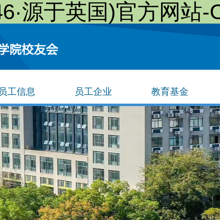
·源于英国)官方网站-Offic
员工信息
员工企业
教育基金